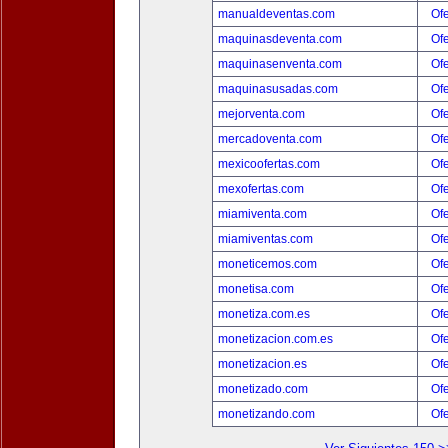
manualdeventas.com
Ofe
maquinasdeventa.com
Ofe
maquinasenventa.com
Ofe
maquinasusadas.com
Ofe
mejorventa.com
Ofe
mercadoventa.com
Ofe
mexicoofertas.com
Ofe
mexofertas.com
Ofe
miamiventa.com
Ofe
miamiventas.com
Ofe
moneticemos.com
Ofe
monetisa.com
Ofe
monetiza.com.es
Ofe
monetizacion.com.es
Ofe
monetizacion.es
Ofe
monetizado.com
Ofe
monetizando.com
Ofe