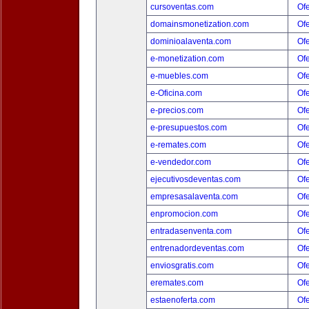
cursoventas.com
Ofe
domainsmonetization.com
Ofe
dominioalaventa.com
Ofe
e-monetization.com
Ofe
e-muebles.com
Ofe
e-Oficina.com
Ofe
e-precios.com
Ofe
e-presupuestos.com
Ofe
e-remates.com
Ofe
e-vendedor.com
Ofe
ejecutivosdeventas.com
Ofe
empresasalaventa.com
Ofe
enpromocion.com
Ofe
entradasenventa.com
Ofe
entrenadordeventas.com
Ofe
enviosgratis.com
Ofe
eremates.com
Ofe
estaenoferta.com
Ofe