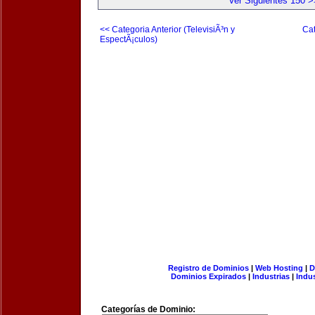
Ver Siguientes 150 >
<< Categoria Anterior (TelevisiÃ³n y
Cat
EspectÃ¡culos)
Registro de Dominios
|
Web Hosting
|
D
Dominios Expirados
|
Industrias
|
Indu
Categorías de Dominio: