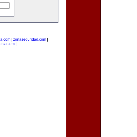
ta.com
|
zonaseguridad.com
|
erca.com
|