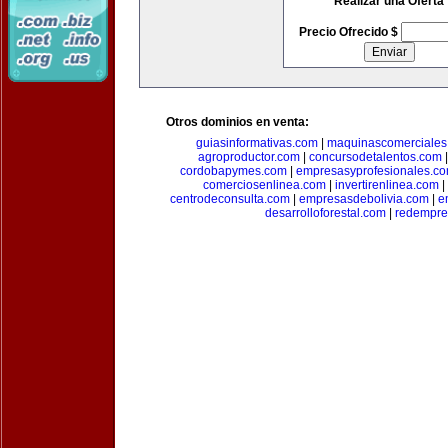
Realizar una Oferta
Precio Ofrecido $
Otros dominios en venta:
guiasinformativas.com
|
maquinascomerciales
agroproductor.com
|
concursodetalentos.com
cordobapymes.com
|
empresasyprofesionales.c
comerciosenlinea.com
|
invertirenlinea.com
|
centrodeconsulta.com
|
empresasdebolivia.com
|
e
desarrolloforestal.com
|
redempre