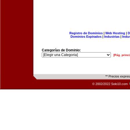
Registro de Dominios
|
Web Hosting
|
D
Dominios Expirados
|
Industrias
|
Indu
Categorías de Dominio:
[Pág. princi
** Precios expre
© 2002/2022 Solo10.com