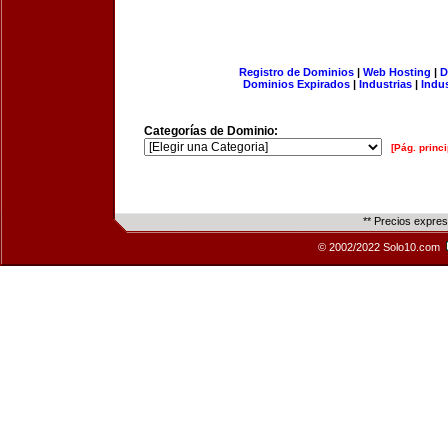
Registro de Dominios
|
Web Hosting
|
D
Dominios Expirados
|
Industrias
|
Indu
Categorías de Dominio:
[Pág. princi
** Precios expre
© 2002/2022 Solo10.com