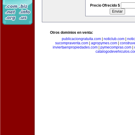
Precio Ofrecido $
Otros dominios en venta:
publicaciongratuita.com
|
noticlub.com
|
noti
sucompraventa.com
|
agropymes.com
|
construv
inviertaenpropiedades.com
|
pymecompras.com
|
catalogodevehiculos.c