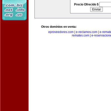
Precio Ofrecido $
Otros dominios en venta:
eproveedores.com
|
e-reclamos.com
|
e-remat
remates.com
|
e-reservacion