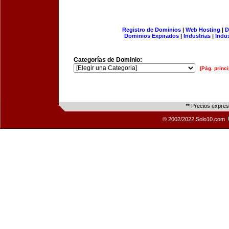
Registro de Dominios
|
Web Hosting
|
D
Dominios Expirados
|
Industrias
|
Indu
Categorías de Dominio:
[Pág. princi
** Precios expre
© 2002/2022 Solo10.com