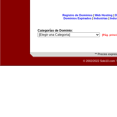
Registro de Dominios
|
Web Hosting
|
D
Dominios Expirados
|
Industrias
|
Indu
Categorías de Dominio:
[Pág. princi
** Precios expre
© 2002/2022 Solo10.com