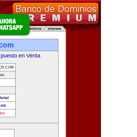
.com
 puesto en Venta
OS.COM
com
ferta!
.com
tas