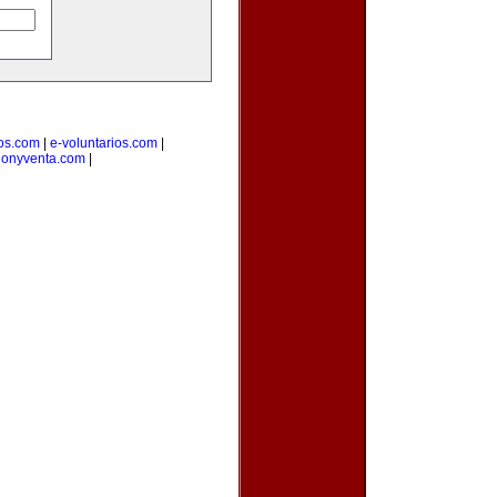
ios.com
|
e-voluntarios.com
|
cionyventa.com
|