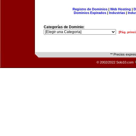
Registro de Dominios
|
Web Hosting
|
D
Dominios Expirados
|
Industrias
|
Indu
Categorías de Dominio:
[Pág. princi
** Precios expre
© 2002/2022 Solo10.com