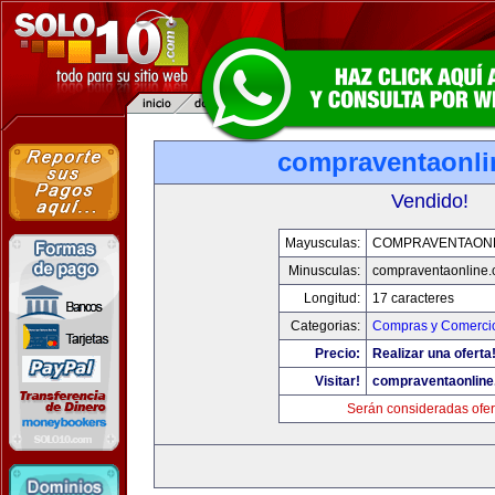
compraventaonl
Vendido!
Mayusculas:
COMPRAVENTAONL
Minusculas:
compraventaonline
Longitud:
17 caracteres
Categorias:
Compras y Comercio
Precio:
Realizar una oferta
Visitar!
compraventaonlin
Serán consideradas ofer