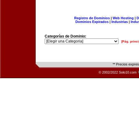
Registro de Dominios
|
Web Hosting
|
D
Dominios Expirados
|
Industrias
|
Indu
Categorías de Dominio:
[Pág. princi
** Precios expre
© 2002/2022 Solo10.com