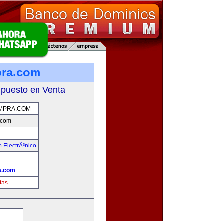
pra.com
 puesto en Venta
MPRA.COM
.com
 ElectrÃ³nico
!
a.com
tas