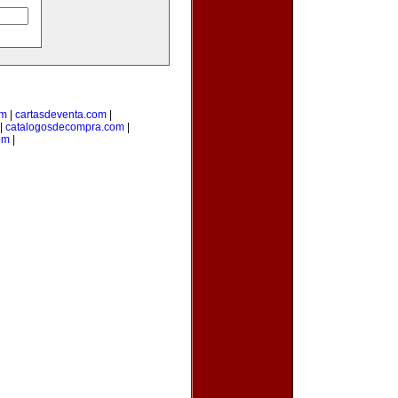
om
|
cartasdeventa.com
|
|
catalogosdecompra.com
|
om
|