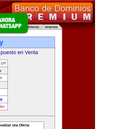
y
 puesto en Venta
.UY
y
es
uy
tas
ealizar una Oferta