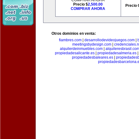
COMPRAR AHORA
Precio $
2,500.00
Precio 
COMPRAR AHORA
Otros dominios en venta:
fiambres.com
|
desarrollodevideojuegos.com
|
meetingsbydesign.com
|
credenciales.n
alquilerdeinmuebles.com
|
alquileresbrasil.co
propiedadesalicante.es
|
propiedadesalmeria.es
propiedadesbaleares.es
|
propiedadesb
propiedadesbarcelona.