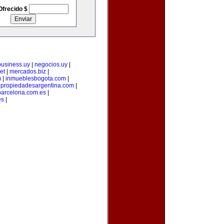
Ofrecido $
business.uy
|
negocios.uy
|
et
|
mercados.biz
|
m
|
inmueblesbogota.com
|
|
propiedadesargentina.com
|
arcelona.com.es
|
es
|