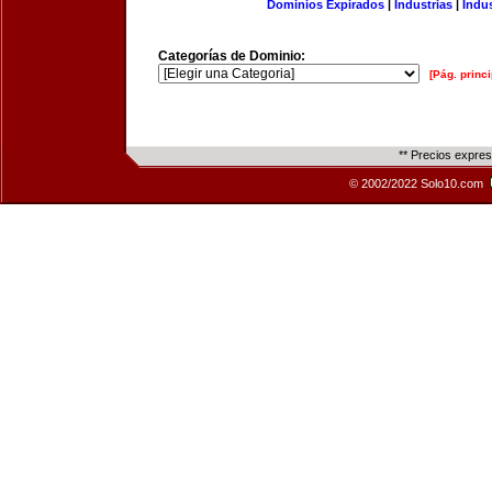
Dominios Expirados
|
Industrias
|
Indu
Categorías de Dominio:
[Pág. princi
** Precios expre
© 2002/2022 Solo10.com