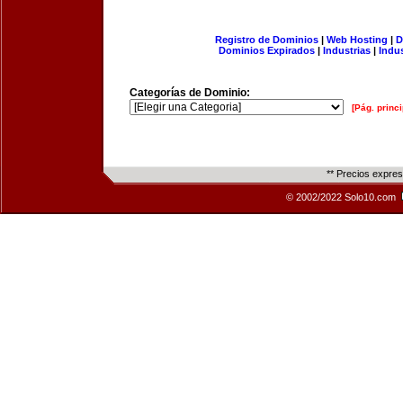
Registro de Dominios
|
Web Hosting
|
D
Dominios Expirados
|
Industrias
|
Indu
Categorías de Dominio:
[Pág. princi
** Precios expre
© 2002/2022 Solo10.com