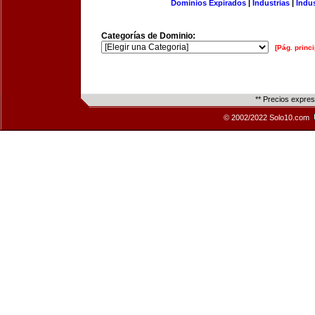
Dominios Expirados
|
Industrias
|
Indu
Categorías de Dominio:
[Pág. princi
** Precios expre
© 2002/2022 Solo10.com