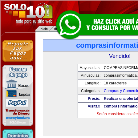
comprasinformat
Vendido!
Mayusculas:
COMPRASINFORMA
Minusculas:
comprasinformatica
Longitud:
18 caracteres
Categorias:
Compras y Comercio
Precio:
Realizar una oferta
Visitar!
comprasinformatic
Serán consideradas ofer