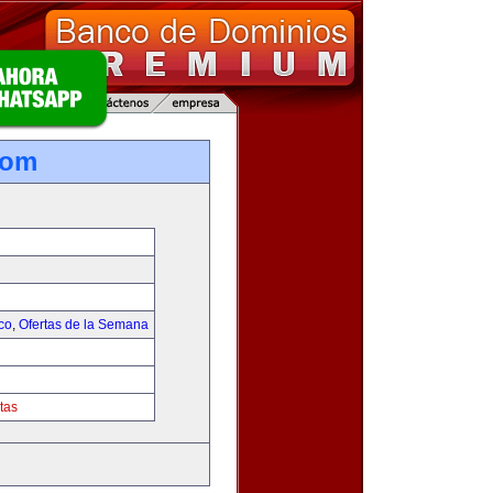
com
co
,
Ofertas de la Semana
tas