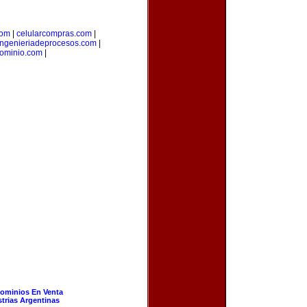
com
|
celularcompras.com
|
ingenieriadeprocesos.com
|
dominio.com
|
ominios En Venta
strias Argentinas