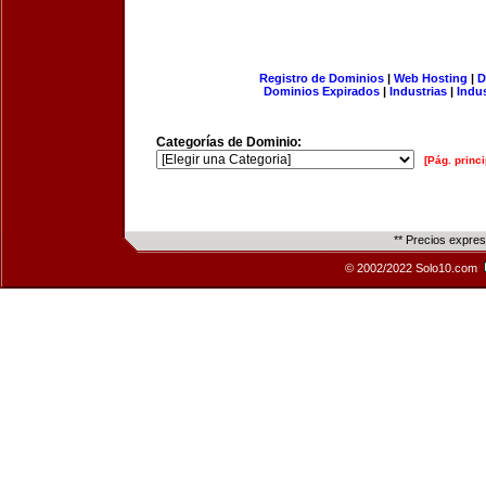
Registro de Dominios
|
Web Hosting
|
D
Dominios Expirados
|
Industrias
|
Indu
Categorías de Dominio:
[Pág. princi
** Precios expre
© 2002/2022 Solo10.com