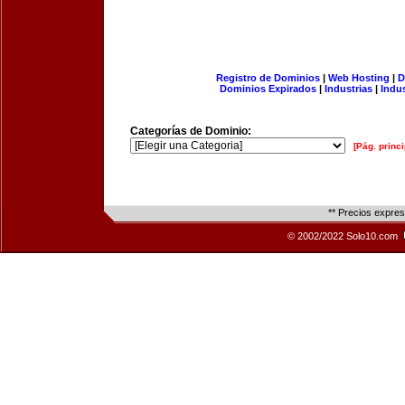
Registro de Dominios
|
Web Hosting
|
D
Dominios Expirados
|
Industrias
|
Indu
Categorías de Dominio:
[Pág. princi
** Precios expre
© 2002/2022 Solo10.com