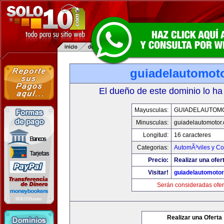
guiadelautomot
El dueño de este dominio lo ha
Mayusculas:
GUIADELAUTOM
Minusculas:
guiadelautomotor
Longitud:
16 caracteres
Categorias:
AutomÃ³viles y C
Precio:
Realizar una ofer
Visitar!
guiadelautomoto
Serán consideradas ofer
Realizar una Oferta