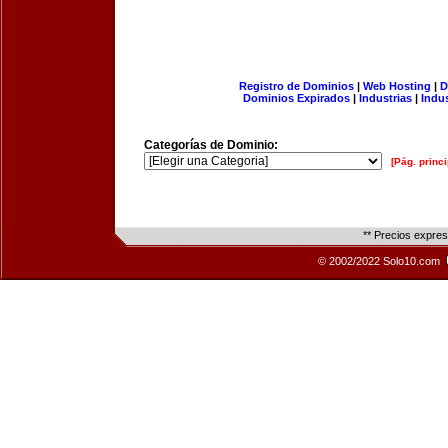
Registro de Dominios
|
Web Hosting
|
D
Dominios Expirados
|
Industrias
|
Indu
Categorías de Dominio:
[Pág. princi
** Precios expre
© 2002/2022 Solo10.com