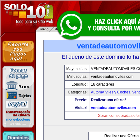
ventadeautomovi
El dueño de este dominio lo ha
Mayusculas:
VENTADEAUTOMOVILES.C
Minusculas:
ventadeautomoviles.com
Longitud:
18 caracteres
Categorias:
AutomÃ³viles y Coches
,
Vent
Precio:
Realizar una oferta!
Visitar!
ventadeautomoviles.com
Serán consideradas ofer
Realizar una Oferta