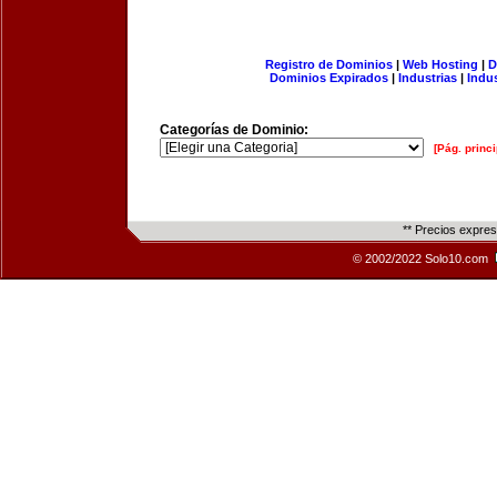
Registro de Dominios
|
Web Hosting
|
D
Dominios Expirados
|
Industrias
|
Indu
Categorías de Dominio:
[Pág. princi
** Precios expre
© 2002/2022 Solo10.com