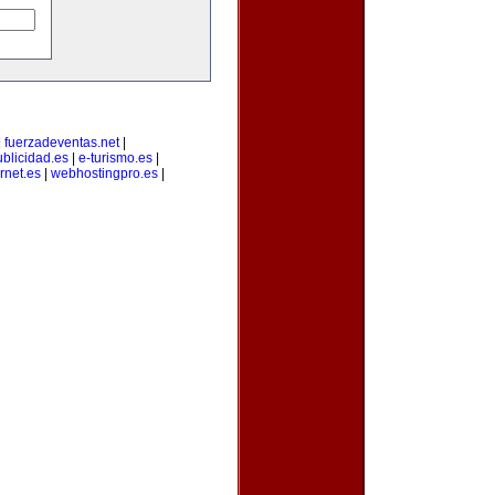
|
fuerzadeventas.net
|
blicidad.es
|
e-turismo.es
|
rnet.es
|
webhostingpro.es
|