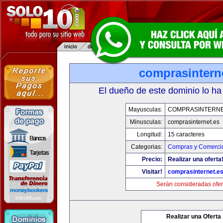
comprasintern
El dueño de este dominio lo ha
Mayusculas:
COMPRASINTERNE
Minusculas:
comprasinternet.es
Longitud:
15 caracteres
Categorias:
Compras y Comercio
Precio:
Realizar una oferta
Visitar!
comprasinternet.e
Serán consideradas ofer
Realizar una Oferta