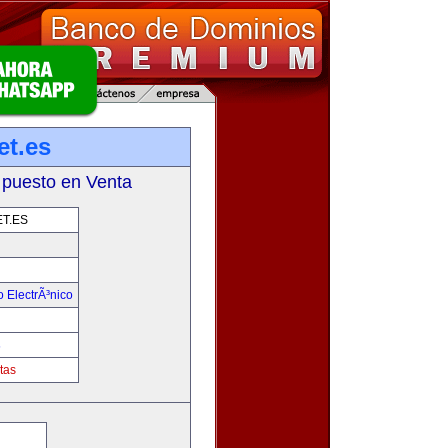
et.es
 puesto en Venta
T.ES
 ElectrÃ³nico
!
s
tas