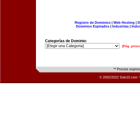
Registro de Dominios
|
Web Hosting
|
D
Dominios Expirados
|
Industrias
|
Indu
Categorías de Dominio:
[Pág. princi
** Precios expre
© 2002/2022 Solo10.com