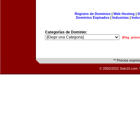
Registro de Dominios
|
Web Hosting
|
D
Dominios Expirados
|
Industrias
|
Indu
Categorías de Dominio:
[Pág. princi
** Precios expre
© 2002/2022 Solo10.com