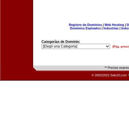
Registro de Dominios
|
Web Hosting
|
D
Dominios Expirados
|
Industrias
|
Indu
Categorías de Dominio:
[Pág. princi
** Precios expre
© 2002/2022 Solo10.com