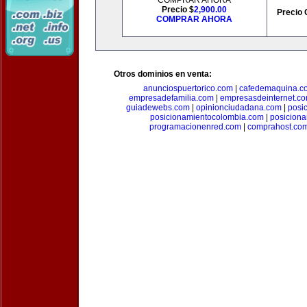
COMPRAR AHORA
Precio $
2,900.00
Precio 
COMPRAR AHORA
Otros dominios en venta:
anunciospuertorico.com
|
cafedemaquina.c
empresadefamilia.com
|
empresasdeinternet.c
guiadewebs.com
|
opinionciudadana.com
|
posi
posicionamientocolombia.com
|
posicion
programacionenred.com
|
comprahost.co