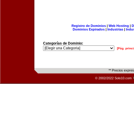
Registro de Dominios
|
Web Hosting
|
D
Dominios Expirados
|
Industrias
|
Indu
Categorías de Dominio:
[Pág. princi
** Precios expre
© 2002/2022 Solo10.com