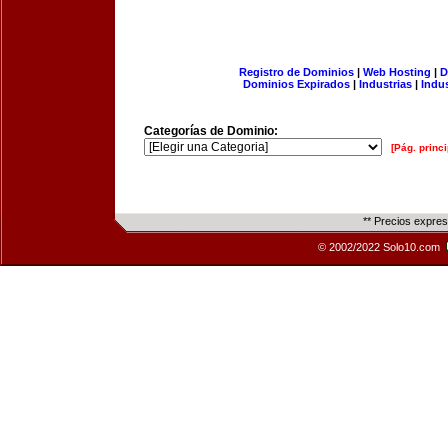
Registro de Dominios
|
Web Hosting
|
D
Dominios Expirados
|
Industrias
|
Indu
Categorías de Dominio:
[Pág. princi
** Precios expre
© 2002/2022 Solo10.com