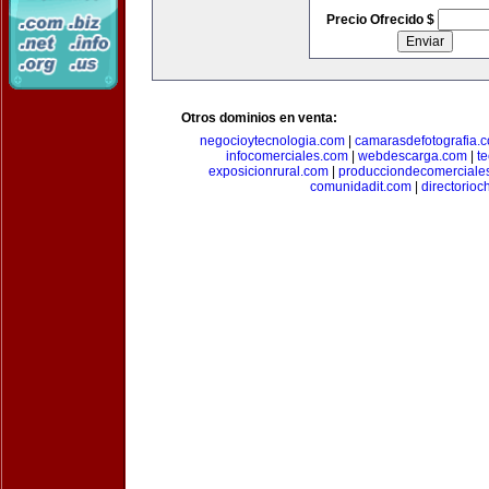
Precio Ofrecido $
Otros dominios en venta:
negocioytecnologia.com
|
camarasdefotografia.
infocomerciales.com
|
webdescarga.com
|
t
exposicionrural.com
|
producciondecomerciale
comunidadit.com
|
directorioc