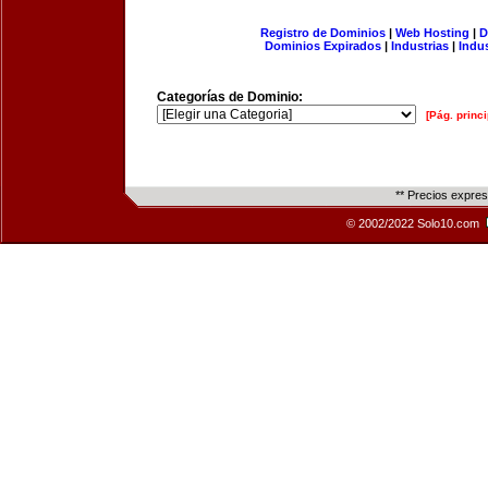
Registro de Dominios
|
Web Hosting
|
D
Dominios Expirados
|
Industrias
|
Indu
Categorías de Dominio:
[Pág. princi
** Precios expre
© 2002/2022 Solo10.com