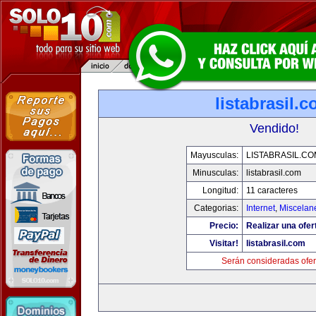
listabrasil.
Vendido!
Mayusculas:
LISTABRASIL.CO
Minusculas:
listabrasil.com
Longitud:
11 caracteres
Categorias:
Internet
,
Miscelane
Precio:
Realizar una ofer
Visitar!
listabrasil.com
Serán consideradas ofer