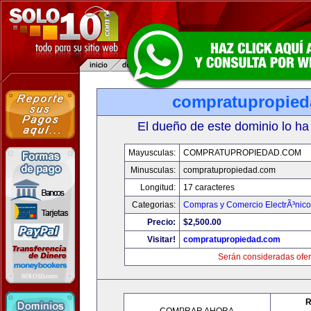
compratupropie
El dueño de este dominio lo ha
Mayusculas:
COMPRATUPROPIEDAD.COM
Minusculas:
compratupropiedad.com
Longitud:
17 caracteres
Categorias:
Compras y Comercio ElectrÃ³nico
Precio:
$2,500.00
Visitar!
compratupropiedad.com
Serán consideradas ofer
R