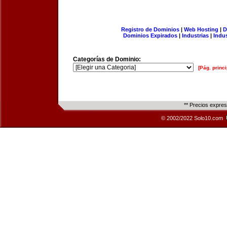
Registro de Dominios
|
Web Hosting
|
D
Dominios Expirados
|
Industrias
|
Indu
Categorías de Dominio:
[Pág. princi
** Precios expre
© 2002/2022 Solo10.com