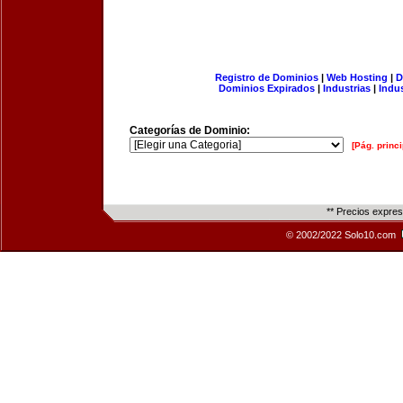
Registro de Dominios
|
Web Hosting
|
D
Dominios Expirados
|
Industrias
|
Indu
Categorías de Dominio:
[Pág. princi
** Precios expre
© 2002/2022 Solo10.com