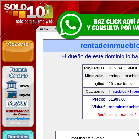
rentadeinmuebl
El dueño de este dominio lo ha
Mayusculas:
RENTADEINMUE
Minusculas:
rentadeinmueble
Longitud:
16 caracteres
Categorias:
Inmuebles y Prop
Precio:
$1,995.00
Visitar!
rentadeinmueble
Serán consideradas ofer
R