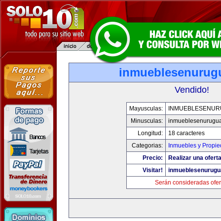
inmueblesenurug
Vendido!
Mayusculas:
INMUEBLESENUR
Minusculas:
inmueblesenurugu
Longitud:
18 caracteres
Categorias:
Inmuebles y Propi
Precio:
Realizar una oferta
Visitar!
inmueblesenurugu
Serán consideradas ofer