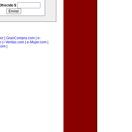
Ofrecido $
iz
|
GranCompra.com
|
e-
m
|
i-Ventas.com
|
e-Mujer.com
|
com
|