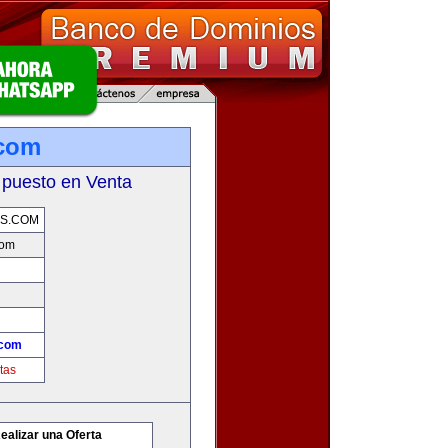
.com
 puesto en Venta
S.COM
com
.com
tas
ealizar una Oferta