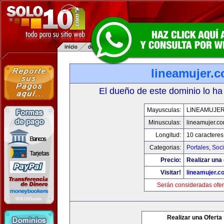
lineamujer.
El dueño de este dominio lo ha
Mayusculas:
LINEAMUJE
Minusculas:
lineamujer.c
Longitud:
10 caracteres
Categorias:
Portales
,
Soc
Precio:
Realizar una 
Visitar!
lineamujer.c
Serán consideradas ofer
Realizar una Oferta