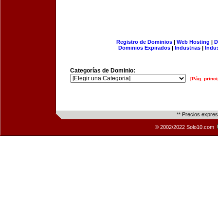
Registro de Dominios
|
Web Hosting
|
D
Dominios Expirados
|
Industrias
|
Indu
Categorías de Dominio:
[Pág. princi
** Precios expre
© 2002/2022 Solo10.com