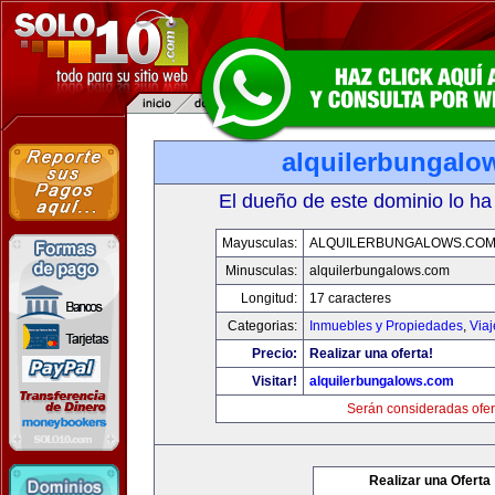
alquilerbungalo
El dueño de este dominio lo ha
Mayusculas:
ALQUILERBUNGALOWS.CO
Minusculas:
alquilerbungalows.com
Longitud:
17 caracteres
Categorias:
Inmuebles y Propiedades
,
Via
Precio:
Realizar una oferta!
Visitar!
alquilerbungalows.com
Serán consideradas ofer
Realizar una Oferta