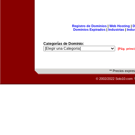
Registro de Dominios
|
Web Hosting
|
D
Dominios Expirados
|
Industrias
|
Indu
Categorías de Dominio:
[Pág. princi
** Precios expre
© 2002/2022 Solo10.com