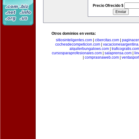
Precio Ofrecido $
Otros dominios en venta:
sitiosinteligentes.com
|
cibercitas.com
|
paginacen
cochesdecompeticion.com
|
vacacionesargentina
alquilerbungalows.com
|
traficogratis.co
cursosparaprofesionales.com
|
salaprensa.com
|
li
|
comprasnaweb.com
|
ventaspo