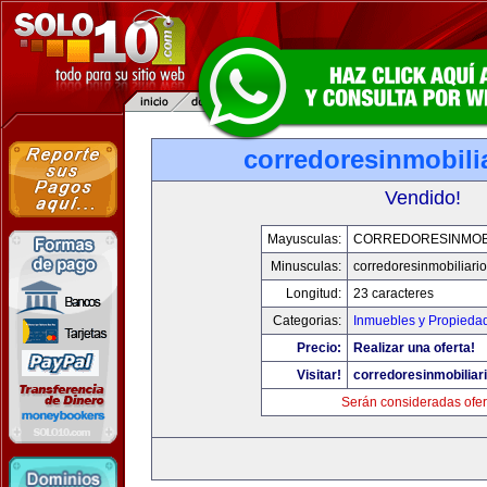
corredoresinmobili
Vendido!
Mayusculas:
CORREDORESINMOBI
Minusculas:
corredoresinmobiliari
Longitud:
23 caracteres
Categorias:
Inmuebles y Propieda
Precio:
Realizar una oferta!
Visitar!
corredoresinmobiliar
Serán consideradas ofer