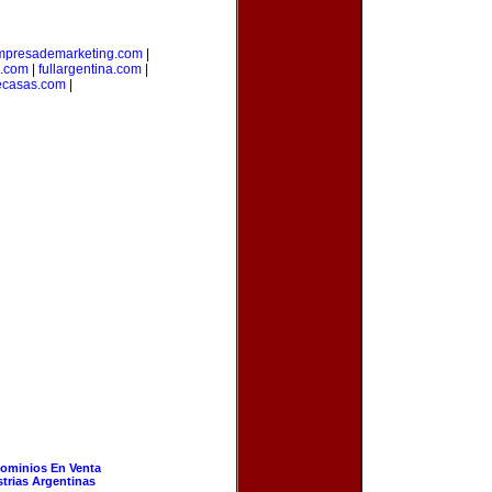
mpresademarketing.com
|
s.com
|
fullargentina.com
|
ecasas.com
|
ominios En Venta
strias Argentinas