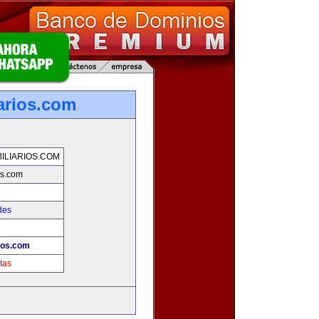
arios.com
LIARIOS.COM
os.com
des
ios.com
tas