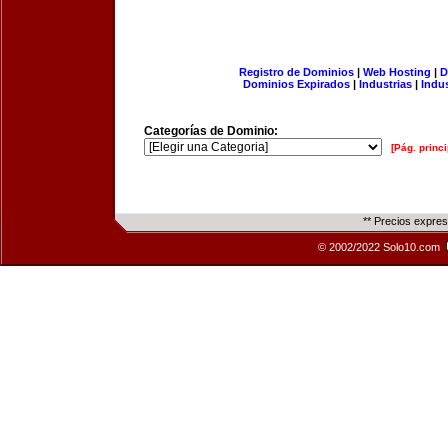
Registro de Dominios
|
Web Hosting
|
D
Dominios Expirados
|
Industrias
|
Indu
Categorías de Dominio:
[Pág. princi
** Precios expre
© 2002/2022 Solo10.com