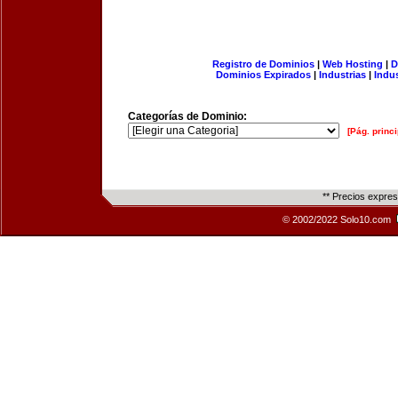
Registro de Dominios
|
Web Hosting
|
D
Dominios Expirados
|
Industrias
|
Indu
Categorías de Dominio:
[Pág. princi
** Precios expre
© 2002/2022 Solo10.com