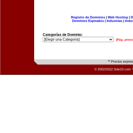
Registro de Dominios
|
Web Hosting
|
D
Dominios Expirados
|
Industrias
|
Indu
Categorías de Dominio:
[Pág. princi
** Precios expre
© 2002/2022 Solo10.com