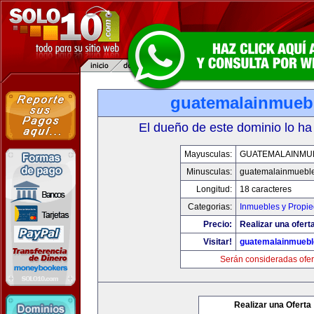
guatemalainmueb
El dueño de este dominio lo ha
Mayusculas:
GUATEMALAINMU
Minusculas:
guatemalainmuebl
Longitud:
18 caracteres
Categorias:
Inmuebles y Propi
Precio:
Realizar una oferta
Visitar!
guatemalainmueb
Serán consideradas ofer
Realizar una Oferta