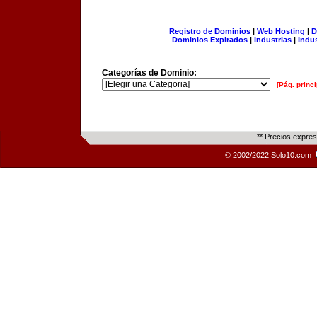
Registro de Dominios
|
Web Hosting
|
D
Dominios Expirados
|
Industrias
|
Indu
Categorías de Dominio:
[Pág. princi
** Precios expre
© 2002/2022 Solo10.com