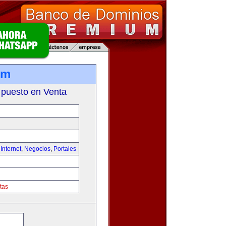
om
 puesto en Venta
,
Internet
,
Negocios
,
Portales
tas