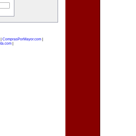
|
ComprasPorMayor.com
|
nta.com
|