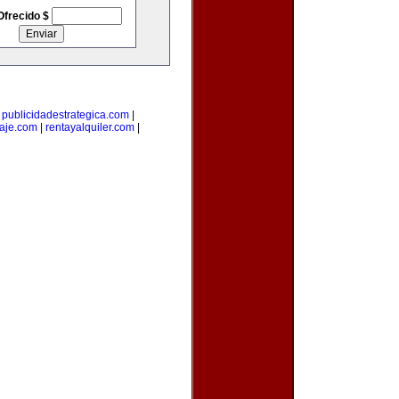
Ofrecido $
|
publicidadestrategica.com
|
iaje.com
|
rentayalquiler.com
|