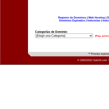
Registro de Dominios
|
Web Hosting
|
D
Dominios Expirados
|
Industrias
|
Indu
Categorías de Dominio:
[Pág. princi
** Precios expre
© 2002/2022 Solo10.com