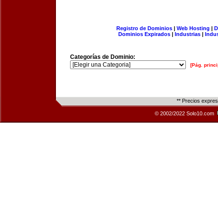
Registro de Dominios
|
Web Hosting
|
D
Dominios Expirados
|
Industrias
|
Indu
Categorías de Dominio:
[Pág. princi
** Precios expre
© 2002/2022 Solo10.com