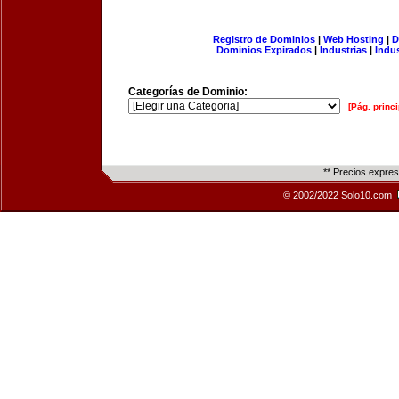
Registro de Dominios
|
Web Hosting
|
D
Dominios Expirados
|
Industrias
|
Indu
Categorías de Dominio:
[Pág. princi
** Precios expre
© 2002/2022 Solo10.com