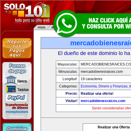
mercadobienesrai
El dueño de este dominio lo ha
Mayusculas:
MERCADOBIENESRAICES.C
Minusculas:
mercadobienesraices.com
Longitud:
19 caracteres
Categorias:
Economia, Dinero y Finanzas
,
Precio:
Realizar una oferta!
Visitar!
mercadobienesraices.com
Serán consideradas ofer
Realizar una Oferta