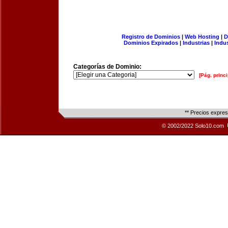
Registro de Dominios
|
Web Hosting
|
D
Dominios Expirados
|
Industrias
|
Indu
Categorías de Dominio:
[Pág. princi
** Precios expre
© 2002/2022 Solo10.com