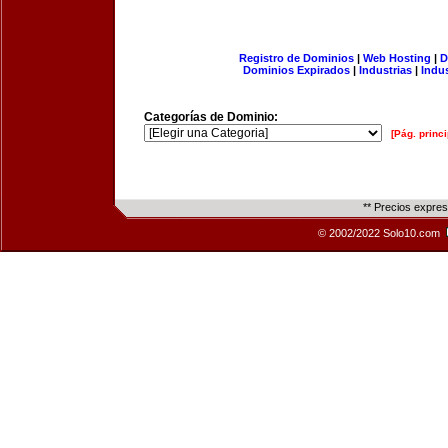
Registro de Dominios
|
Web Hosting
|
D
Dominios Expirados
|
Industrias
|
Indu
Categorías de Dominio:
[Pág. princi
** Precios expre
© 2002/2022 Solo10.com