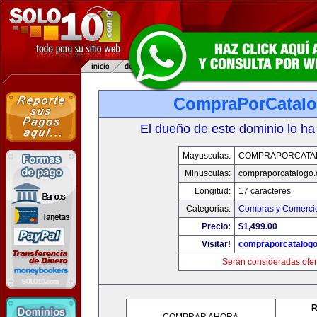
CompraPorCatal
El dueño de este dominio lo ha
Mayusculas:
COMPRAPORCATA
Minusculas:
compraporcatalogo
Longitud:
17 caracteres
Categorias:
Compras y Comercio
Precio:
$1,499.00
Visitar!
compraporcatalog
Serán consideradas ofer
R