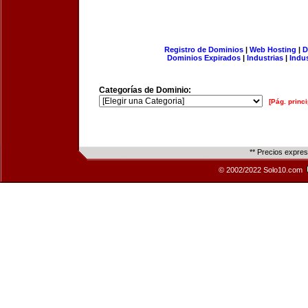
Registro de Dominios
|
Web Hosting
|
D
Dominios Expirados
|
Industrias
|
Indu
Categorías de Dominio:
[Pág. princi
** Precios expre
© 2002/2022 Solo10.com