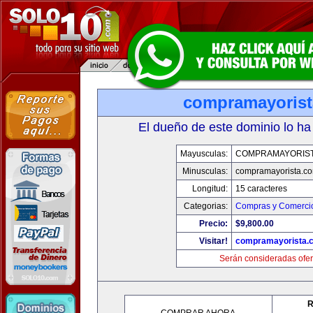
compramayoris
El dueño de este dominio lo ha
Mayusculas:
COMPRAMAYORIS
Minusculas:
compramayorista.c
Longitud:
15 caracteres
Categorias:
Compras y Comercio
Precio:
$9,800.00
Visitar!
compramayorista.
Serán consideradas ofer
R