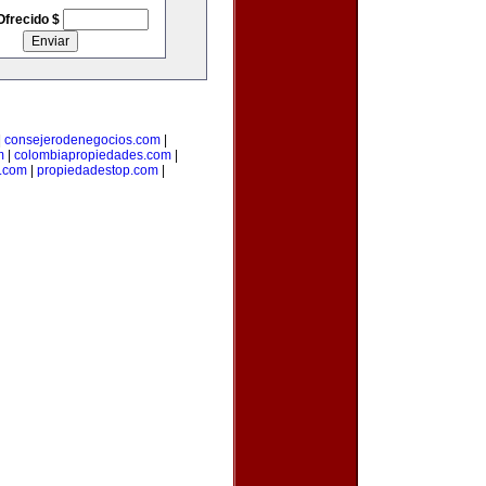
Ofrecido $
|
consejerodenegocios.com
|
m
|
colombiapropiedades.com
|
.com
|
propiedadestop.com
|