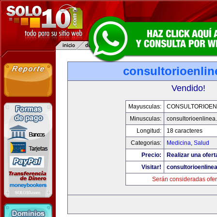
consultorioenli
Vendido!
Mayusculas:
CONSULTORIOEN
Minusculas:
consultorioenlinea
Longitud:
18 caracteres
Categorias:
Medicina
,
Salud
Precio:
Realizar una ofert
Visitar!
consultorioenline
Serán consideradas ofer